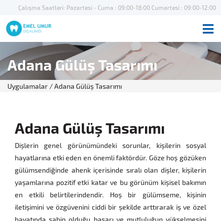
Çalışma Saatleri: Pazartesi - Cuma : 09:00-18:00 Cumartesi : 09:00-12:00
Adana Gülüş Tasarımı
Uygulamalar
/ Adana Gülüş Tasarımı
Adana Gülüş Tasarımı
Dişlerin genel görünümündeki sorunlar, kişilerin sosyal
hayatlarına etki eden en önemli faktördür. Göze hoş gözüken
gülümsendiğinde ahenk içerisinde sıralı olan dişler, kişilerin
yaşamlarına pozitif etki katar ve bu görünüm kişisel bakımın
en etkili belirtilerindendir. Hoş bir gülümseme, kişinin
iletişimini ve özgüvenini ciddi bir şekilde arttırarak iş ve özel
hayatında sahip olduğu başarı ve mutluluğun yükselmesini